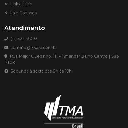
Links Úteis
Fale Conosco
Atendimento
(11) 3211-3010
contato@laspro.com.br
Rua Major Quedinho, 111 - 18º andar Bairro Centro | São
Paulo
Segunda à sexta das 8h às 19h