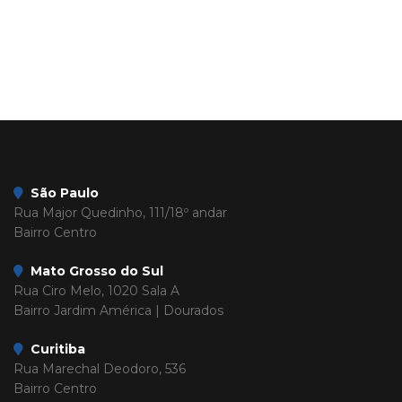
São Paulo
Rua Major Quedinho, 111/18º andar
Bairro Centro
Mato Grosso do Sul
Rua Ciro Melo, 1020 Sala A
Bairro Jardim América | Dourados
Curitiba
Rua Marechal Deodoro, 536
Bairro Centro