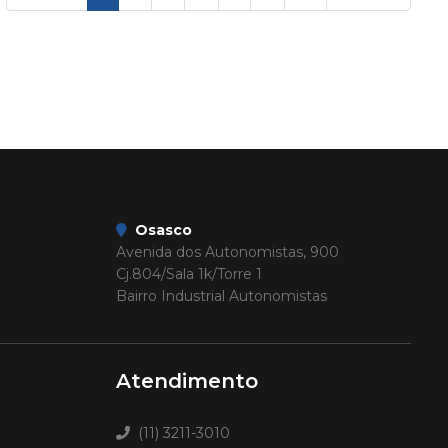
Osasco
Avenida dos Autonomistas, 900
Cj.804/Sala 1k/Torre 1
Bairro Industrial Autonomistas
Atendimento
(11) 3211-3010