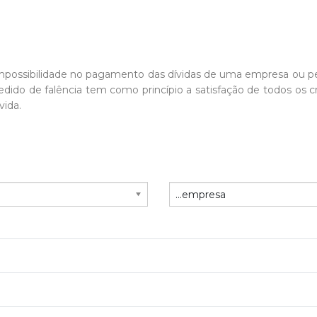
impossibilidade no pagamento das dívidas de uma empresa ou pess
 pedido de falência tem como princípio a satisfação de todos o
vida.
a-se a MASSA FALIDA (conjunto de todo o acervo ativo e passiv
lizada a fase de arrecadação é iniciada a fase de liquidação onde
...empresa