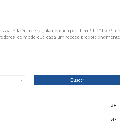
oa. A falência é regulamentada pela Lei nº 11.101 de 9 de
s credores, de modo que cada um receba proporcionalmente
o de bens do negócio e interesses dos credores, que passa
 os ativos serão vendidos para pagamento das dívidas.
Buscar
UF
SP