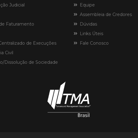
ão Judicial
Equipe
Assembleia de Credores
de Faturamento
Dúvidas
Links Úteis
ntralizado de Execuções
Fale Conosco
a Civil
o/Dissolução de Sociedade