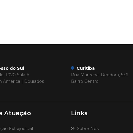
sso do Sul
Curitiba
o, 1020 Sala A
Rua Marechal Deodoro, 536
im América | Dourados
Bairro Centro
e Atuação
Links
o Extrajudicial
Sobre Nós