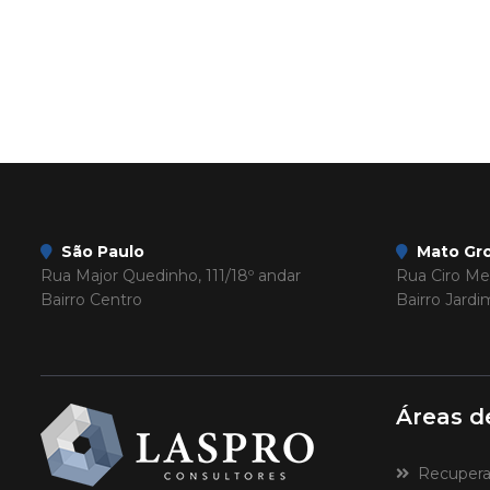
São Paulo
Mato Gro
Rua Major Quedinho, 111/18º andar
Rua Ciro Mel
Bairro Centro
Bairro Jard
Áreas d
Recuperaçã