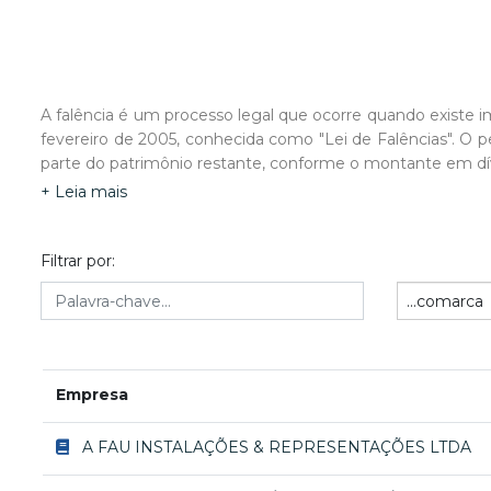
A falência é um processo legal que ocorre quando existe 
fevereiro de 2005, conhecida como "Lei de Falências". O
parte do patrimônio restante, conforme o montante em dí
Após proferida a sentença de decretação da falência form
+ Leia mais
a ser administrado e representado pelo síndico) . Após fina
Filtrar por:
...comarca
Empresa
A FAU INSTALAÇÕES & REPRESENTAÇÕES LTDA