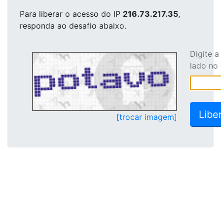
Para liberar o acesso
do IP
216.73.217.35
,
responda ao desafio abaixo.
Digite 
lado no
[trocar imagem]