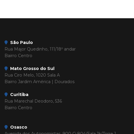
São Paulo
Rua Major Quedinho, 111/18º andar
Bairro Centro
Mato Grosso do Sul
Rua Ciro Melo, 1020 Sala A
Bairro Jardim América | Dourados
Curitiba
Rua Marechal Deodoro, 536
Bairro Centro
Osasco
Avenida dos Autonomistas, 900 Cj.804/Sala 1k/Torre 1