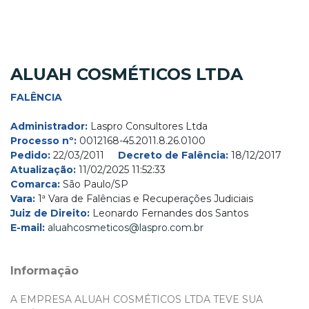
ALUAH COSMÉTICOS LTDA
FALÊNCIA
Administrador:
Laspro Consultores Ltda
Processo nº:
0012168-45.2011.8.26.0100
Pedido:
22/03/2011
Decreto de Falência:
18/12/2017
Atualização:
11/02/2025 11:52:33
Comarca:
São Paulo/SP
Vara:
1ª Vara de Falências e Recuperações Judiciais
Juiz de Direito:
Leonardo Fernandes dos Santos
E-mail:
aluahcosmeticos@laspro.com.br
Informação
A EMPRESA ALUAH COSMÉTICOS LTDA TEVE SUA