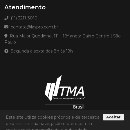
Atendimento
(11) 3211-3010
contato@laspro.com.br
Rua Major Quedinho, 111 - 18º andar Bairro Centro | São
Paulo
Segunda à sexta das 8h às 19h
Este site utiliza cookies próprios e de terceiros
Aceitar
para analisar sua navegação e oferecer um