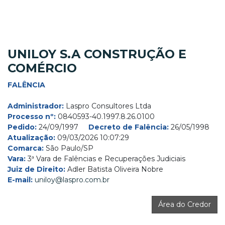
UNILOY S.A CONSTRUÇÃO E
COMÉRCIO
FALÊNCIA
Administrador:
Laspro Consultores Ltda
Processo nº:
0840593-40.1997.8.26.0100
Pedido:
24/09/1997
Decreto de Falência:
26/05/1998
Atualização:
09/03/2026 10:07:29
Comarca:
São Paulo/SP
Vara:
3ª Vara de Falências e Recuperações Judiciais
Juiz de Direito:
Adler Batista Oliveira Nobre
E-mail:
uniloy@laspro.com.br
Área do Credor