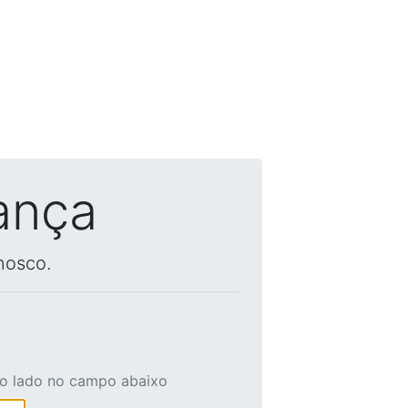
ança
nosco.
ao lado no campo abaixo