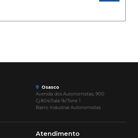
Osasco
Avenida dos Autonomistas, 900
Cj.804/Sala 1k/Torre 1
Bairro Industrial Autonomistas
Atendimento