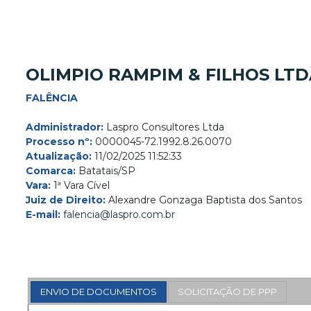
OLIMPIO RAMPIM & FILHOS LTD
FALÊNCIA
Administrador:
Laspro Consultores Ltda
Processo nº:
0000045-72.1992.8.26.0070
Atualização:
11/02/2025 11:52:33
Comarca:
Batatais/SP
Vara:
1ª Vara Cível
Juiz de Direito:
Alexandre Gonzaga Baptista dos Santos
E-mail:
falencia@laspro.com.br
ENVIO DE DOCUMENTOS
SOLICITAÇÃO DE PPP