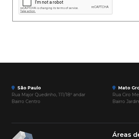
São Paulo
Mato Gro
Rua Major Quedinho, 111/18º andar
Rua Ciro Mel
Bairro Centro
Bairro Jard
Áreas d