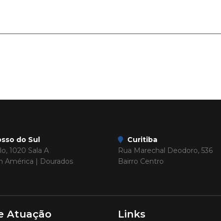
sso do Sul
Curitiba
o, 1020 Sala A
Rua Marechal Deodoro, 536
im América | Dourados
Bairro Centro
e Atuação
Links