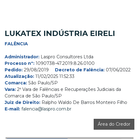
LUKATEX INDÚSTRIA EIRELI
FALÊNCIA
Administrador:
Laspro Consultores Ltda
Processo nº:
1090738-47.2019.8.26.0100
Pedido:
29/08/2019
Decreto de Falência:
07/06/2022
Atualização:
11/02/2025 11:52:33
Comarca:
São Paulo/SP
Vara:
2ª Vara de Falências e Recuperações Judiciais da
Comarca de São Paulo/SP
Juiz de Direito:
Ralpho Waldo De Barros Monteiro Filho
E-mail:
falencia@laspro.com.br
Área do Credor