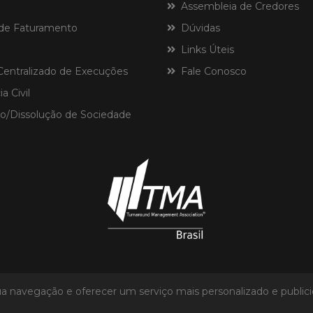
Assembleia de Credores
de Faturamento
Dúvidas
Links Úteis
ntralizado de Execuções
Fale Conosco
a Civil
o/Dissolução de Sociedade
ar sua navegação e oferecer um serviço mais personalizado e pub