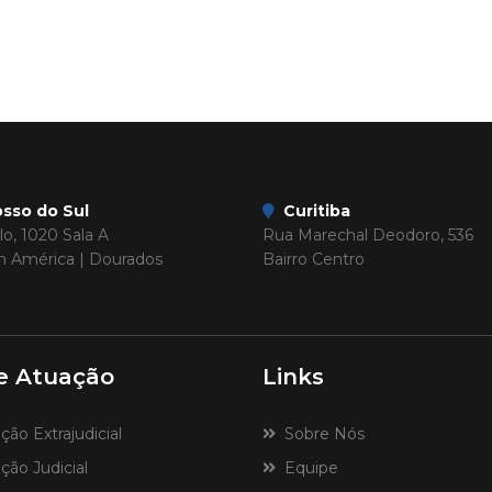
sso do Sul
Curitiba
o, 1020 Sala A
Rua Marechal Deodoro, 536
im América | Dourados
Bairro Centro
e Atuação
Links
o Extrajudicial
Sobre Nós
ão Judicial
Equipe