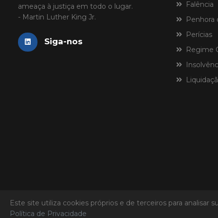
Falência
ameaça à justiça em todo o lugar.
- Martin Luther King Jr.
Penhora 
Perícias
Siga-nos
Regime Ce
Insolvênci
Liquidaçã
Este site utiliza cookies próprios e de terceiros para analis
Laspro Consultores
© 2026 - Todos os direitos reservados
Política de Privacidade