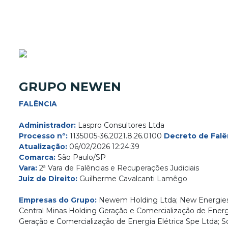
GRUPO NEWEN
FALÊNCIA
Administrador:
Laspro Consultores Ltda
Processo nº:
1135005-36.2021.8.26.0100
Decreto de Falê
Atualização:
06/02/2026 12:24:39
Comarca:
São Paulo/SP
Vara:
2ª Vara de Falências e Recuperações Judiciais
Juiz de Direito:
Guilherme Cavalcanti Lamêgo
Empresas do Grupo:
Newem Holding Ltda; New Energies I
Central Minas Holding Geração e Comercialização de Energia
Geração e Comercialização de Energia Elétrica Spe Ltda; S