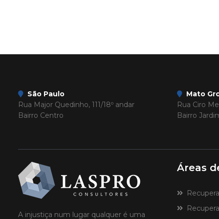
São Paulo
Mato Gro
Rua Major Quedinho, 111/18º andar
Rua Ciro Mel
Bairro Centro
Bairro Jard
Áreas d
Recuperaçã
Recuperaç
A injustiça num lugar qualquer é uma