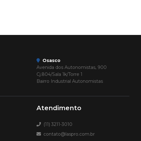
Osasco
Avenida dos Autonomistas, 900
Cj.804/Sala 1k/Torre 1
Bairro Industrial Autonomistas
Atendimento
(11) 3211-3010
contato@laspro.com.br