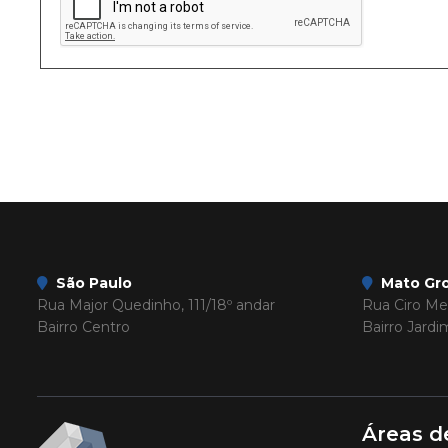
São Paulo
Mato Gro
Rua Major Quedinho, 111/18º andar
Rua Ciro Mel
Bairro Centro
Bairro Jard
Áreas d