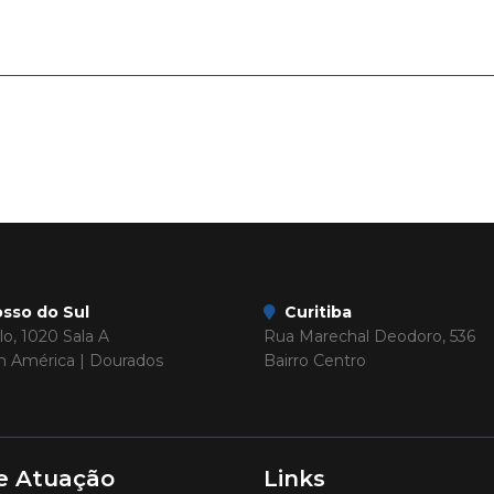
sso do Sul
Curitiba
o, 1020 Sala A
Rua Marechal Deodoro, 536
im América | Dourados
Bairro Centro
e Atuação
Links