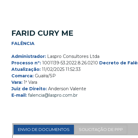
FARID CURY ME
FALÊNCIA
Administrador:
Laspro Consultores Ltda
Processo nº:
1001139-53.2022.8.26.0210
Decreto de Falê
Atualização:
11/02/2025 11:52:33
Comarca:
Guaíra/SP
Vara:
1ª Vara
Juiz de Direito:
Anderson Valente
E-mail:
falencia@laspro.com.br
ENVIO DE DOCUMENTOS
SOLICITAÇÃO DE PPP