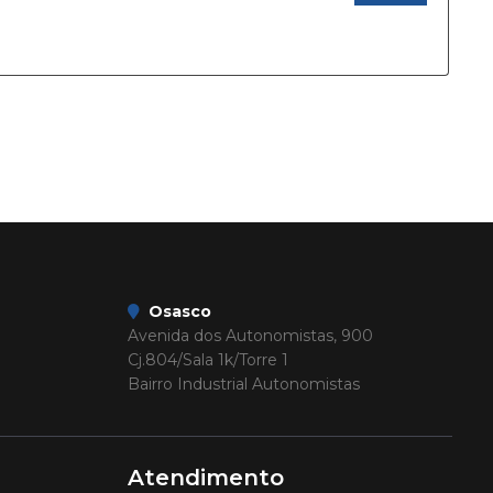
Osasco
Avenida dos Autonomistas, 900
Cj.804/Sala 1k/Torre 1
Bairro Industrial Autonomistas
Atendimento