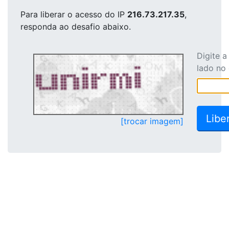
Para liberar o acesso
do IP
216.73.217.35
,
responda ao desafio abaixo.
Digite 
lado no
[trocar imagem]