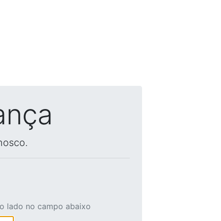
ança
nosco.
ao lado no campo abaixo