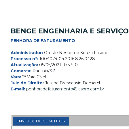
BENGE ENGENHARIA E SERVIÇO
PENHORA DE FATURAMENTO
Administrador:
Oreste Nestor de Souza Laspro
Processo nº:
1004074-04.2016.8.26.0428
Atualização:
05/05/2021 10:57:10
Comarca:
Paulínia/SP
Vara:
2ª Vara Cível
Juiz de Direito:
Juliana Brescansin Demarchi
E-mail:
penhoradefaturamento@laspro.com.br
ENVIO DE DOCUMENTOS