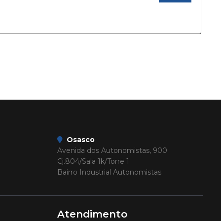
Osasco
Avenida dos Autonomistas, 900
Cj.804/Sala 1k/Torre 1
Bairro Industrial Autonomistas
Atendimento