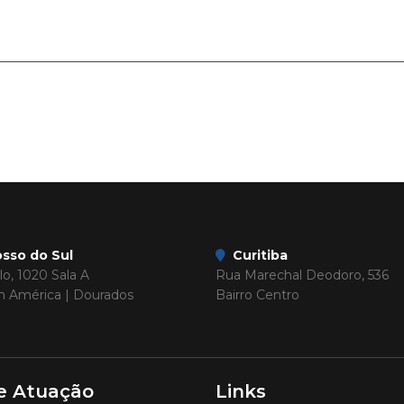
sso do Sul
Curitiba
o, 1020 Sala A
Rua Marechal Deodoro, 536
im América | Dourados
Bairro Centro
e Atuação
Links