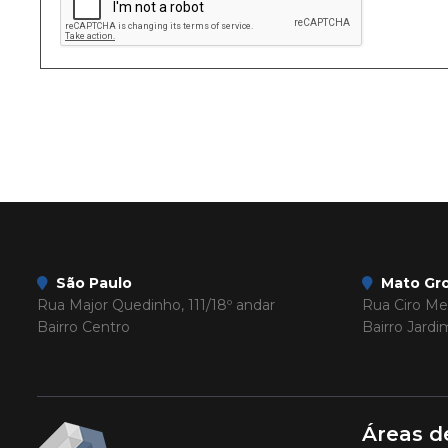
São Paulo
Mato Gro
Rua Major Quedinho, 111/18º andar
Rua Ciro Mel
Bairro Centro
Bairro Jard
Áreas d