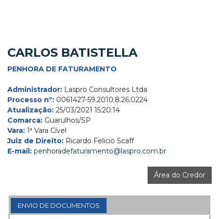
CARLOS BATISTELLA
PENHORA DE FATURAMENTO
Administrador:
Laspro Consultores Ltda
Processo nº:
0061427-59.2010.8.26.0224
Atualização:
25/03/2021 15:20:14
Comarca:
Guarulhos/SP
Vara:
1ª Vara Cível
Juiz de Direito:
Ricardo Felicio Scaff
E-mail:
penhoradefaturamento@laspro.com.br
Área do Credor
ENVIO DE DOCUMENTOS