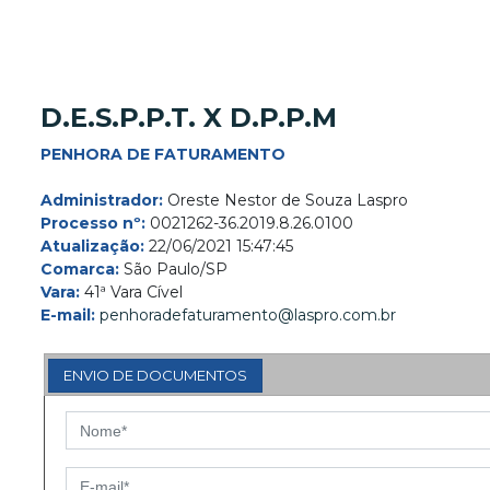
D.E.S.P.P.T. X D.P.P.M
PENHORA DE FATURAMENTO
Administrador:
Oreste Nestor de Souza Laspro
Processo nº:
0021262-36.2019.8.26.0100
Atualização:
22/06/2021 15:47:45
Comarca:
São Paulo/SP
Vara:
41ª Vara Cível
E-mail:
penhoradefaturamento@laspro.com.br
ENVIO DE DOCUMENTOS