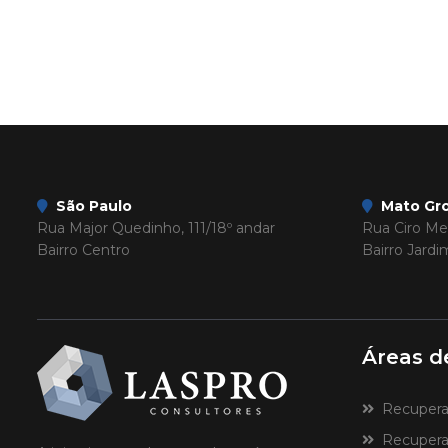
São Paulo
Mato Gro
Rua Major Quedinho, 111/18º andar
Rua Ciro Mel
Bairro Centro
Bairro Jard
Áreas d
Recuperaçã
Recuperaç