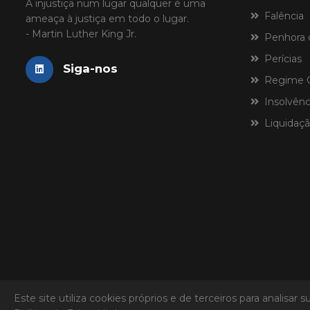
A injustiça num lugar qualquer é uma
Falência
ameaça à justiça em todo o lugar.
- Martin Luther King Jr.
Penhora 
Perícias
Siga-nos
Regime Ce
Insolvênci
Liquidaçã
Este site utiliza cookies próprios e de terceiros para analis
Laspro Consultores
© 2026 - Todos os direitos reservados