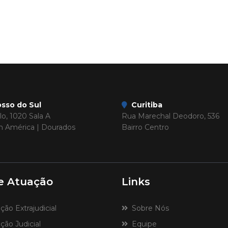
sso do Sul
Curitiba
o, 1020 Sala A
Rua Marechal Deodoro, 536
im América | Dourados
Bairro Centro
e Atuação
Links
o Extrajudicial
Sobre Nós
ão Judicial
Equipe