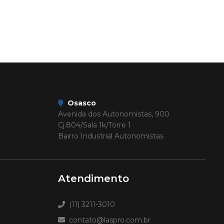
Osasco
Avenida dos Autonomistas, 900
Cj.804/Sala 1k/Torre 1
Bairro Industrial Autonomistas
Atendimento
(11) 3211-3010
contato@laspro.com.br