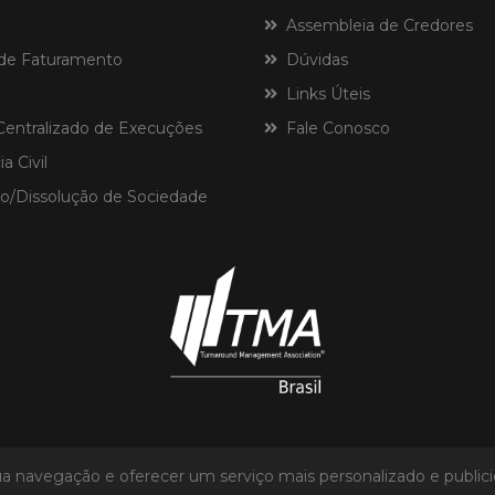
Assembleia de Credores
de Faturamento
Dúvidas
Links Úteis
ntralizado de Execuções
Fale Conosco
a Civil
o/Dissolução de Sociedade
ar sua navegação e oferecer um serviço mais personalizado e pub