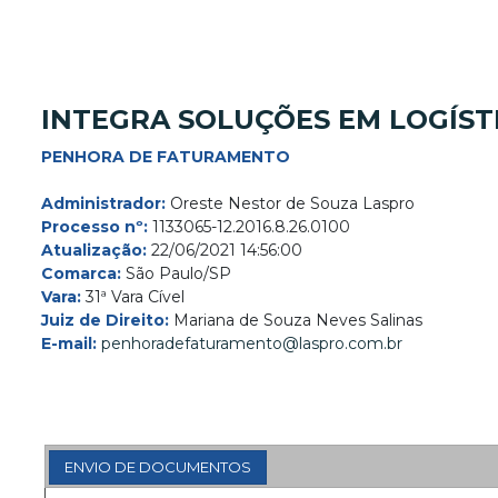
INTEGRA SOLUÇÕES EM LOGÍST
PENHORA DE FATURAMENTO
Administrador:
Oreste Nestor de Souza Laspro
Processo nº:
1133065-12.2016.8.26.0100
Atualização:
22/06/2021 14:56:00
Comarca:
São Paulo/SP
Vara:
31ª Vara Cível
Juiz de Direito:
Mariana de Souza Neves Salinas
E-mail:
penhoradefaturamento@laspro.com.br
ENVIO DE DOCUMENTOS