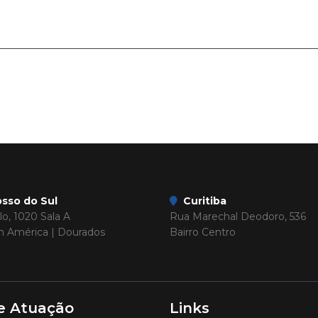
sso do Sul
Curitiba
o, 1020 Sala A
Rua Marechal Deodoro, 536
im América | Dourados
Bairro Centro
e Atuação
Links