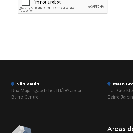
São Paulo
Mato Gro
Rua Major Quedinho, 111/18º andar
Rua Ciro Mel
Bairro Centro
Bairro Jard
Áreas d