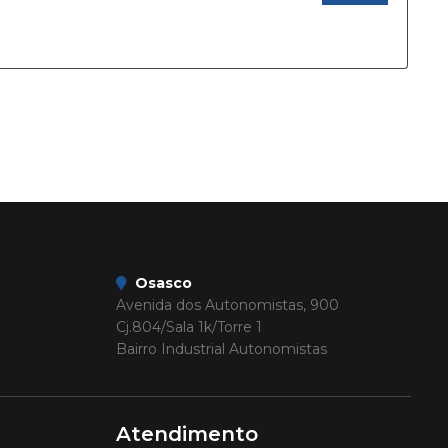
Osasco
Avenida dos Autonomistas, 900
Cj.804/Sala 1k/Torre 1
Bairro Industrial Autonomistas
Atendimento