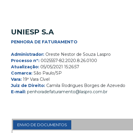
UNIESP S.A
PENHORA DE FATURAMENTO
Administrador:
Oreste Nestor de Souza Laspro
Processo nº:
0025557-82.2020.8.26.0100
Atualização:
05/05/2021 15:26:57
Comarca:
São Paulo/SP
Vara:
19ª Vara Cível
Juiz de Direito:
Camila Rodrigues Borges de Azevedo
E-mail:
penhoradefaturamento@laspro.com.br
ENVIO DE DOCUMENTOS