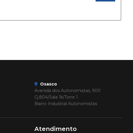
Osasco
Avenida dos Autonomistas, 900
Cj.804/Sala 1k/Torre 1
Bairro Industrial Autonomistas
Atendimento