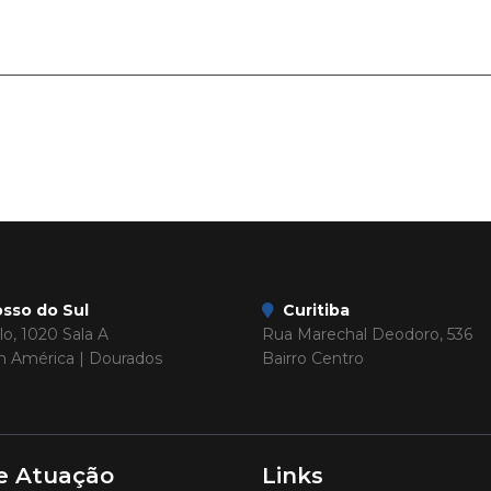
sso do Sul
Curitiba
o, 1020 Sala A
Rua Marechal Deodoro, 536
im América | Dourados
Bairro Centro
e Atuação
Links