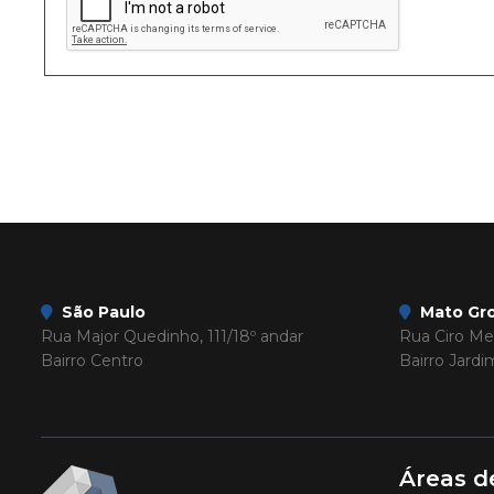
São Paulo
Mato Gro
Rua Major Quedinho, 111/18º andar
Rua Ciro Mel
Bairro Centro
Bairro Jard
Áreas d