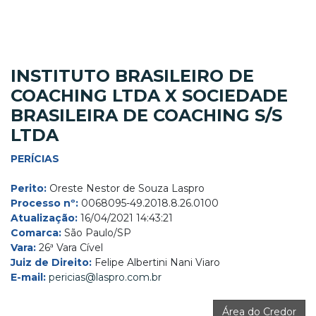
INSTITUTO BRASILEIRO DE
COACHING LTDA X SOCIEDADE
BRASILEIRA DE COACHING S/S
LTDA
PERÍCIAS
Perito:
Oreste Nestor de Souza Laspro
Processo nº:
0068095-49.2018.8.26.0100
Atualização:
16/04/2021 14:43:21
Comarca:
São Paulo/SP
Vara:
26ª Vara Cível
Juiz de Direito:
Felipe Albertini Nani Viaro
E-mail:
pericias@laspro.com.br
Área do Credor