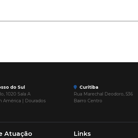
sso do Sul
Curitiba
o, 1020 Sala A
Rua Marechal Deodoro, 536
im América | Dourados
Bairro Centro
e Atuação
Links