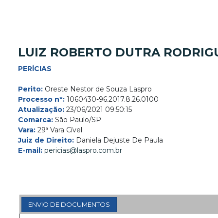
LUIZ ROBERTO DUTRA RODRIGU
PERÍCIAS
Perito:
Oreste Nestor de Souza Laspro
Processo nº:
1060430-96.2017.8.26.0100
Atualização:
23/06/2021 09:50:15
Comarca:
São Paulo/SP
Vara:
29ª Vara Cível
Juiz de Direito:
Daniela Dejuste De Paula
E-mail:
pericias@laspro.com.br
ENVIO DE DOCUMENTOS