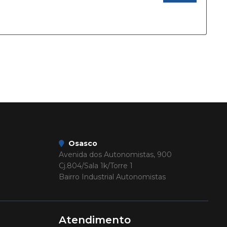
Osasco
Avenida dos Autonomistas, 900
Cj.804/Sala 1k/Torre 1
Bairro Industrial Autonomistas
Atendimento