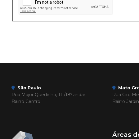
São Paulo
Mato Gro
Rua Major Quedinho, 111/18º andar
Rua Ciro Mel
Bairro Centro
Bairro Jard
Áreas d