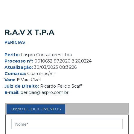
R.A.V X T.P.A
PERÍCIAS
Perito:
Laspro Consultores Ltda
Processo nº:
0010632-97.2020.8.26.0224
Atualização:
30/03/2023 08:36:26
Comarca:
Guarulhos/SP
Vara:
1ª Vara Cível
Juiz de Direito:
Ricardo Felicio Scaff
E-mail:
pericias@laspro.com.br
ENVIO DE DOCUMENTOS