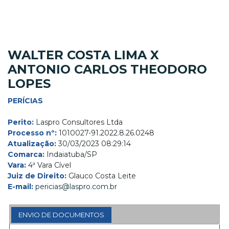
WALTER COSTA LIMA X
ANTONIO CARLOS THEODORO
LOPES
PERÍCIAS
Perito:
Laspro Consultores Ltda
Processo nº:
1010027-91.2022.8.26.0248
Atualização:
30/03/2023 08:29:14
Comarca:
Indaiatuba/SP
Vara:
4ª Vara Cível
Juiz de Direito:
Glauco Costa Leite
E-mail:
pericias@laspro.com.br
ENVIO DE DOCUMENTOS