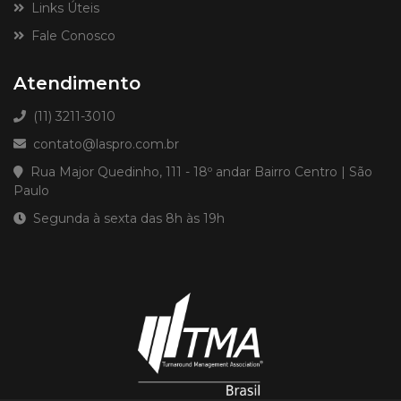
Links Úteis
Fale Conosco
Atendimento
(11) 3211-3010
contato@laspro.com.br
Rua Major Quedinho, 111 - 18º andar Bairro Centro | São
Paulo
Segunda à sexta das 8h às 19h