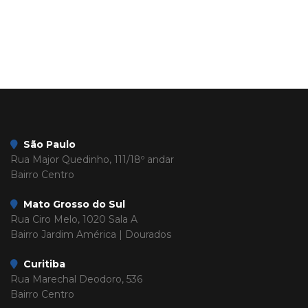
São Paulo
Rua Major Quedinho, 111/18º andar
Bairro Centro
Mato Grosso do Sul
Rua Ciro Melo, 1020 Sala A
Bairro Jardim América | Dourados
Curitiba
Rua Marechal Deodoro, 536
Bairro Centro