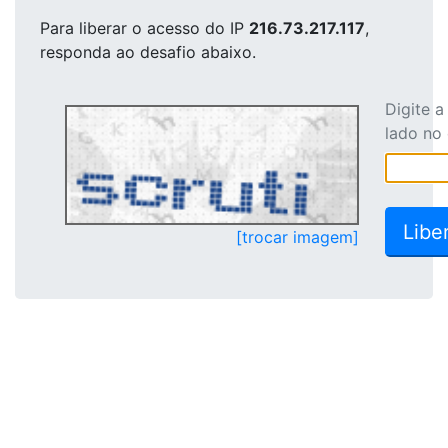
Para liberar o acesso
do IP
216.73.217.117
,
responda ao desafio abaixo.
Digite 
lado no
[trocar imagem]