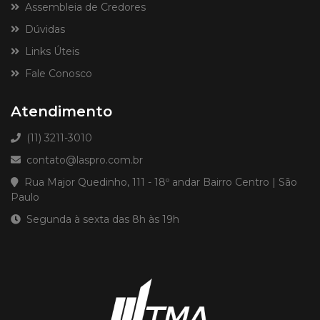
Assembleia de Credores
Dúvidas
Links Úteis
Fale Conosco
Atendimento
(11) 3211-3010
contato@laspro.com.br
Rua Major Quedinho, 111 - 18º andar Bairro Centro | São
Paulo
Segunda à sexta das 8h às 19h