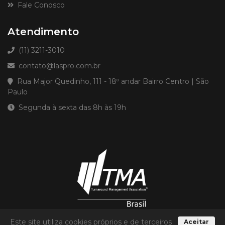
Fale Conosco
Atendimento
(11) 3211-3010
contato@laspro.com.br
Rua Major Quedinho, 111 - 18º andar Bairro Centro | São
Paulo
Segunda à sexta das 8h às 19h
Este site utiliza cookies próprios e de terceiros
Aceitar