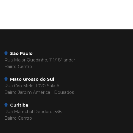
São Paulo
Rua Major Quedinho, 111/18º andar
Bairro Centro
Mato Grosso do Sul
Rua Ciro Melo, 1020 Sala A
Bairro Jardim América | Dourados
Curitiba
Rua Marechal Deodoro, 536
Bairro Centro