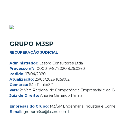
GRUPO M3SP
RECUPERAÇÃO JUDICIAL
Administrador:
Laspro Consultores Ltda
Processo nº:
1000019-87.2020.8.26.0260
Pedido:
17/04/2020
Atualização:
25/03/2026 16:59:02
Comarca:
São Paulo/SP
Vara:
2ª Vara Regional de Competência Empresarial e de Co
Juiz de Direito:
Andréa Galhardo Palma
Empresas do Grupo:
M3/SP Engenharia Industria e Comer
E-mail:
grupom3sp@laspro.com.br