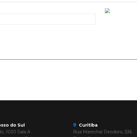
sso do Sul
Curitiba
o, 1020 Sala A
Rua Marechal Deodoro, 536