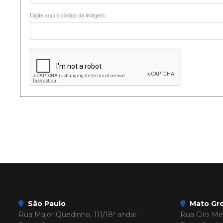
Digite aqui o código da imagem:
São Paulo
Mato Gro
Rua Major Quedinho, 111/18º andar
Rua Ciro Mel