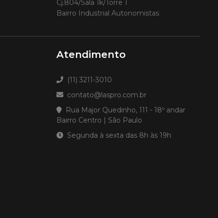
Cj.804/Sala 1k/Torre 1
Bairro Industrial Autonomistas
Atendimento
(11) 3211-3010
contato@laspro.com.br
Rua Major Quedinho, 111 - 18º andar
Bairro Centro | São Paulo
Segunda à sexta das 8h às 19h