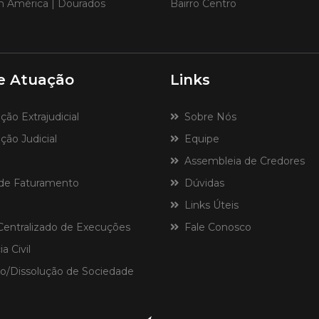
im América | Dourados
Bairro Centro
e Atuação
Links
o Extrajudicial
Sobre Nós
ão Judicial
Equipe
Assembleia de Credores
de Faturamento
Dúvidas
Links Úteis
ntralizado de Execuções
Fale Conosco
a Civil
o/Dissolução de Sociedade