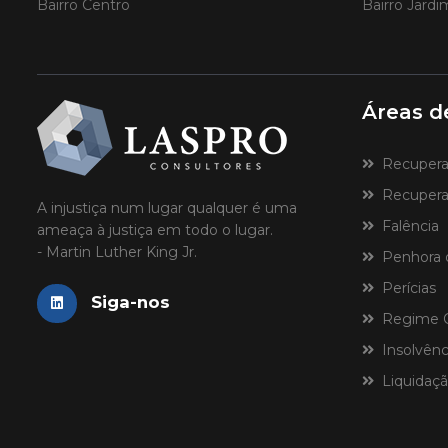
Bairro Centro
Bairro Jard
Áreas d
Recuperaçã
Recuperaç
A injustiça num lugar qualquer é uma
Falência
ameaça à justiça em todo o lugar.
- Martin Luther King Jr.
Penhora 
Perícias
Siga-nos
Regime Ce
Insolvênci
Liquidaçã