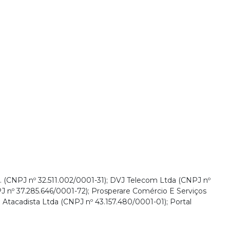
. (CNPJ nº 32.511.002/0001-31); DVJ Telecom Ltda (CNPJ nº
J nº 37.285.646/0001-72); Prosperare Comércio E Serviços
Atacadista Ltda (CNPJ nº 43.157.480/0001-01); Portal