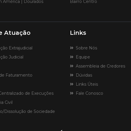
im América | Dourados
Bairro Centro
e Atuação
Links
o Extrajudicial
Sobre Nós
ão Judicial
Equipe
Assembleia de Credores
de Faturamento
Dúvidas
Links Úteis
ntralizado de Execuções
Fale Conosco
a Civil
o/Dissolução de Sociedade