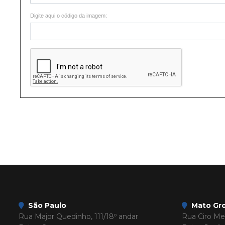
Digite aqui o código da imagem:
São Paulo
Mato Gro
Rua Major Quedinho, 111/18º andar
Rua Ciro Mel