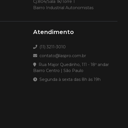
Cj.804/Sala 1k/Torre 1
Bairro Industrial Autonomistas
Atendimento
(11) 3211-3010
contato@laspro.com.br
Rua Major Quedinho, 111 - 18º andar
Bairro Centro | São Paulo
Segunda à sexta das 8h às 19h