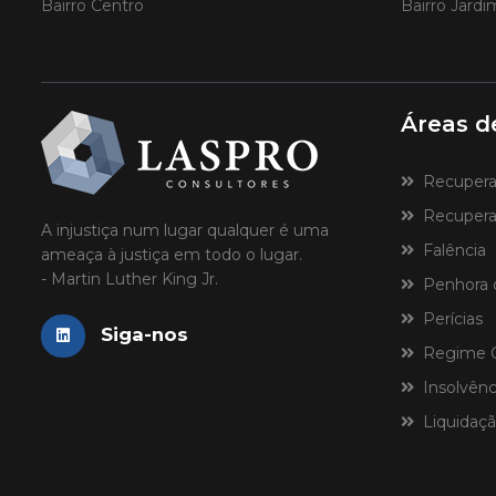
Bairro Centro
Bairro Jard
Áreas d
Recuperaçã
Recuperaç
A injustiça num lugar qualquer é uma
Falência
ameaça à justiça em todo o lugar.
- Martin Luther King Jr.
Penhora 
Perícias
Siga-nos
Regime Ce
Insolvênci
Liquidaçã