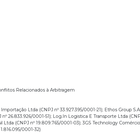
nflitos Relacionados à Arbitragem
Importação Ltda (CNPJ nº 33.927.395/0001-21); Ethos Group S.A
º 26.833.926/0001-51); Log.In Logistica E Transporte Ltda (CNP
il Ltda (CNPJ nº 19.809.765/0001-03); 3GS Technology Comércio 
11.816.095/0001-32)