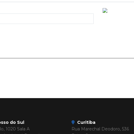
sso do Sul
Curitiba
o, 1020 Sala A
Rua Marechal Deodoro, 536