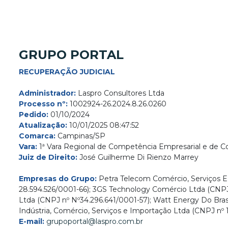
GRUPO PORTAL
RECUPERAÇÃO JUDICIAL
Administrador:
Laspro Consultores Ltda
Processo nº:
1002924-26.2024.8.26.0260
Pedido:
01/10/2024
Atualização:
10/01/2025 08:47:52
Comarca:
Campinas/SP
Vara:
1ª Vara Regional de Competência Empresarial e de Co
Juiz de Direito:
José Guilherme Di Rienzo Marrey
Empresas do Grupo:
Petra Telecom Comércio, Serviços E 
28.594.526/0001-66); 3GS Technology Comércio Ltda (CNPJ n
Ltda (CNPJ nº Nº34.296.641/0001-57); Watt Energy Do Bras
Indústria, Comércio, Serviços e Importação Ltda (CNPJ nº 
E-mail:
grupoportal@laspro.com.br