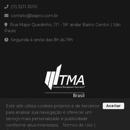
(11) 3211-3010
contato@laspro.com.br
Rua Major Quedinho, 111 - 18º andar Bairro Centro | São
Paulo
Segunda à sexta das 8h às 19h
Este site utiliza cookies próprios e de terceiros
Aceitar
para analisar sua navegação e oferecer um
serviço mais personalizado e publicidade
Laspro Consultores
© 2026 - Todos os direitos reservados
conforme seus interesses.
Termos de Uso
|
Termos de Uso
|
Política de Privacidade