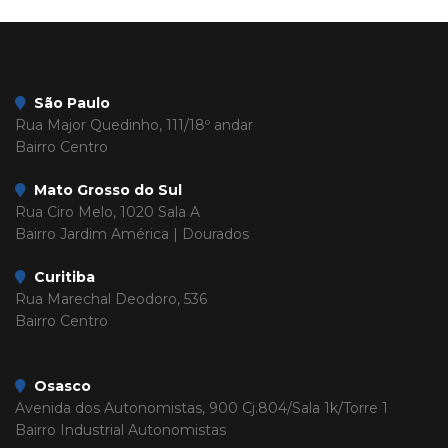
São Paulo
Rua Major Quedinho, 111/18º andar
Bairro Centro
Mato Grosso do Sul
Rua Ciro Melo, 1020 Sala A
Bairro Jardim América | Dourados
Curitiba
Rua Marechal Deodoro, 536
Bairro Centro
Osasco
Avenida dos Autonomistas, 900 Cj.804/Sala 1k/Torre 1
Bairro Industrial Autonomistas