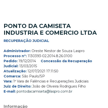
PONTO DA CAMISETA
INDUSTRIA E COMERCIO LTDA
RECUPERAÇÃO JUDICIAL
Administrador:
Oreste Nestor de Souza Laspro
Processo nº:
1130393-02.2014.8.26.0100
Pedido:
19/12/2014
Concessão da Recuperação
Judicial:
13/03/2015
Atualização:
12/07/2021 17:11:50
Comarca:
São Paulo/SP
Vara:
1ª Vara de Falências e Recuperações Judiciais
Juiz de Direito:
João de Oliveira Rodrigues Filho
E-mail:
pontodacamiseta@laspro.com.br
Informação