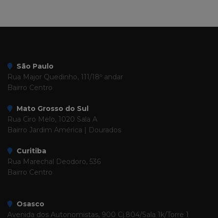
São Paulo
Rua Major Quedinho, 111/18º andar
Bairro Centro
Mato Grosso do Sul
Rua Ciro Melo, 1020 Sala A
Bairro Jardim América | Dourados
Curitiba
Rua Marechal Deodoro, 536
Bairro Centro
Osasco
Avenida dos Autonomistas, 900 Cj.804/Sala 1k/Torre 1