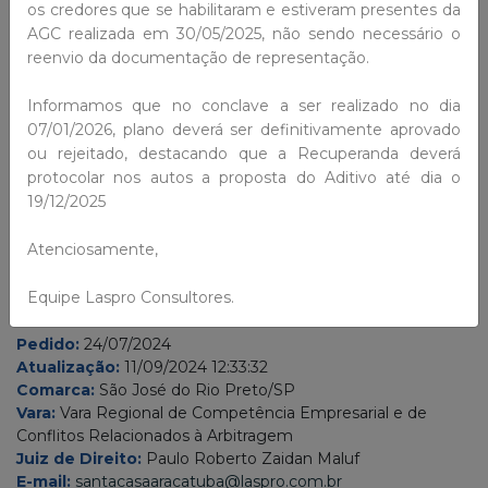
os credores que se habilitaram e estiveram presentes da
AGC realizada em 30/05/2025, não sendo necessário o
reenvio da documentação de representação.
Informamos que no conclave a ser realizado no dia
07/01/2026, plano deverá ser definitivamente aprovado
ou rejeitado, destacando que a Recuperanda deverá
protocolar nos autos a proposta do Aditivo até dia o
SANTA CASA DE MISERICÓRDIA
19/12/2025
DE ARAÇATUBA
Atenciosamente,
RECUPERAÇÃO JUDICIAL
Equipe Laspro Consultores.
Administrador:
Laspro Consultores Ltda
Processo nº:
1000626-55.2024.8.26.0359
Pedido:
24/07/2024
Atualização:
11/09/2024 12:33:32
Comarca:
São José do Rio Preto/SP
Vara:
Vara Regional de Competência Empresarial e de
Conflitos Relacionados à Arbitragem
Juiz de Direito:
Paulo Roberto Zaidan Maluf
E-mail:
santacasaaracatuba@laspro.com.br