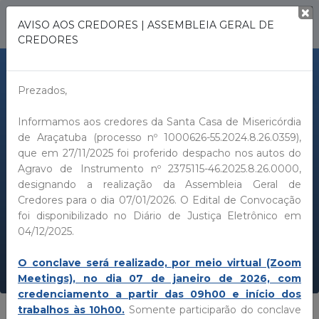
AVISO AOS CREDORES | ASSEMBLEIA GERAL DE
CREDORES
Prezados,
Informamos aos credores da Santa Casa de Misericórdia
de Araçatuba (processo nº 1000626-55.2024.8.26.0359),
que em 27/11/2025 foi proferido despacho nos autos do
Recuperação Judicial
Agravo de Instrumento nº 2375115-46.2025.8.26.0000,
designando a realização da Assembleia Geral de
Credores para o dia 07/01/2026. O Edital de Convocação
Home
Recuperação Judicial
foi disponibilizado no Diário de Justiça Eletrônico em
04/12/2025.
O conclave será realizado, por meio virtual (Zoom
Meetings), no dia 07 de janeiro de 2026, com
credenciamento a partir das 09h00 e início dos
trabalhos às 10h00.
Somente participarão do conclave