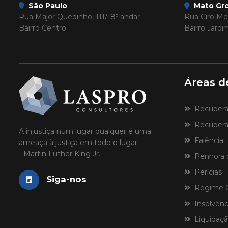
São Paulo
Mato Gro
Rua Major Quedinho, 111/18º andar
Rua Ciro Mel
Bairro Centro
Bairro Jard
Áreas d
Recuperaçã
Recuperaç
A injustiça num lugar qualquer é uma
Falência
ameaça à justiça em todo o lugar.
- Martin Luther King Jr.
Penhora 
Perícias
Siga-nos
Regime Ce
Insolvênci
Liquidaçã