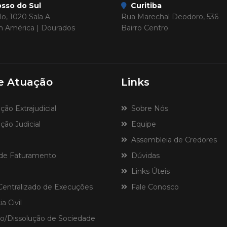
sso do Sul
Curitiba
o, 1020 Sala A
Rua Marechal Deodoro, 536
im América | Dourados
Bairro Centro
e Atuação
Links
o Extrajudicial
Sobre Nós
ão Judicial
Equipe
Assembleia de Credores
de Faturamento
Dúvidas
Links Úteis
ntralizado de Execuções
Fale Conosco
a Civil
o/Dissolução de Sociedade